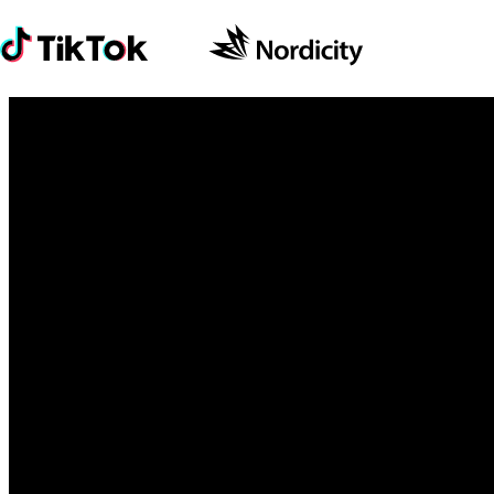
Les reto
de TikTok