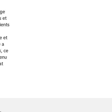
ige
 et
ients
e et
e a
, ce
tenu
at