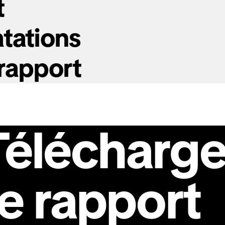
t
atations
rapport
Télécharge
le rapport