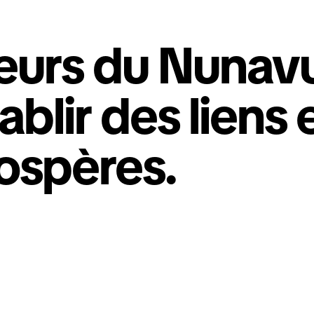
urs du Nunavut
blir des liens 
rospères.