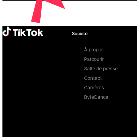
Société
À propos
Parcourir
Salle de presse
Contact
Carrières
ByteDance